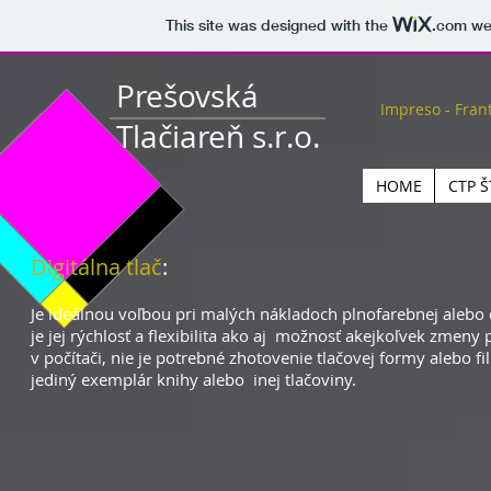
This site was designed with the
.com
web
Prešovská
Impreso - Fran
Tlačiareň s.r.o.
HOME
CTP 
Digitálna tlač
:
Je ideálnou voľbou pri malých nákladoch plnofarebnej alebo č
je jej rýchlosť a flexibilita ako aj možnosť akejkoľvek zmeny
v počítači, nie je potrebné zhotovenie tlačovej formy alebo fi
jediný exemplár knihy alebo inej tlačoviny.