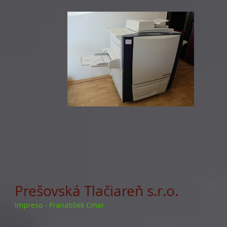
Prešovská Tlačiareň s.r.o.
Impreso - Franatišek Cmar